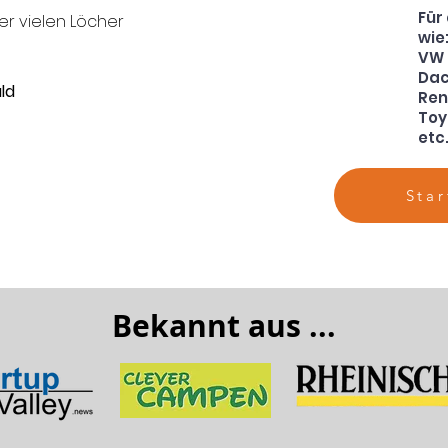
Für
der vielen Löcher
wie
VW
Dac
ld
Ren
Toy
etc
Sta
Bekannt aus ...