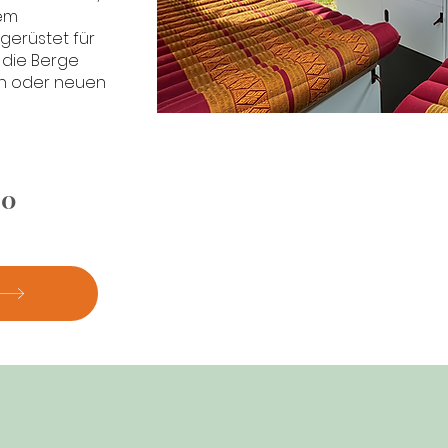
nem
gerüstet für
 die Berge
en oder neuen
00