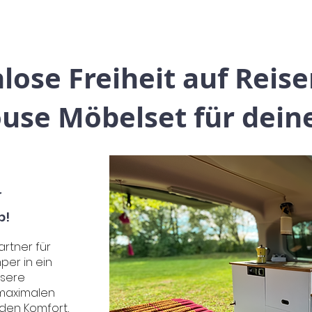
ose Freiheit auf Reise
use Möbelset für dein
r
p!
rtner für
per in ein
nsere
 maximalen
 den Komfort,