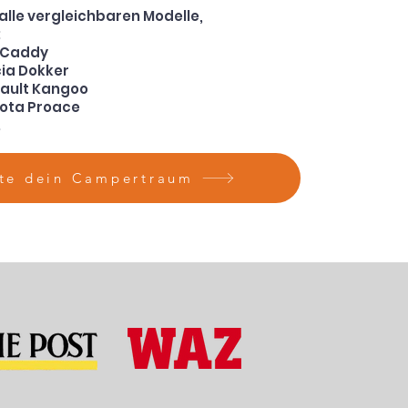
 alle vergleichbaren Modelle,
:
 Caddy
ia Dokker
ault Kangoo
ota Proace
.
rte dein Campertraum