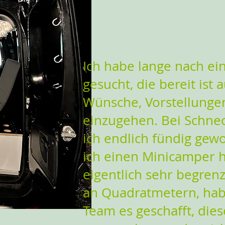
Ich habe lange nach ei
gesucht, die bereit ist 
Wünsche, Vorstellunge
einzugehen. Bei Schne
ich endlich fündig gewo
ich einen Minicamper 
eigentlich sehr begrenz
an Quadratmetern, ha
Team es geschafft, dies