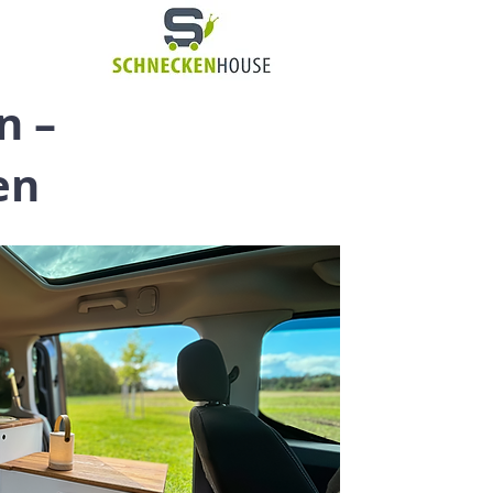
n –
en