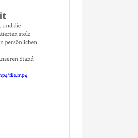
it
 und die 
ierten stolz 
n persönlichen 
unseren Stand 
mp4/file.mp4