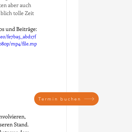
ten aber auch 
ich tolle Zeit 
os und Beiträge:
deo/fe7ba5_abd17f
080p/mp4/file.mp
Termin buchen
volvieren, 
seren Stand. 