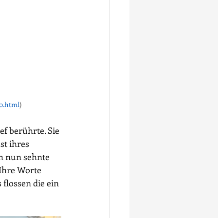
0.html
)
f berührte. Sie 
t ihres 
ch nun sehnte 
Ihre Worte 
flossen die ein 