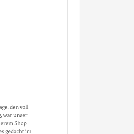
age, den voll 
, war unser 
serem Shop 
les gedacht im 