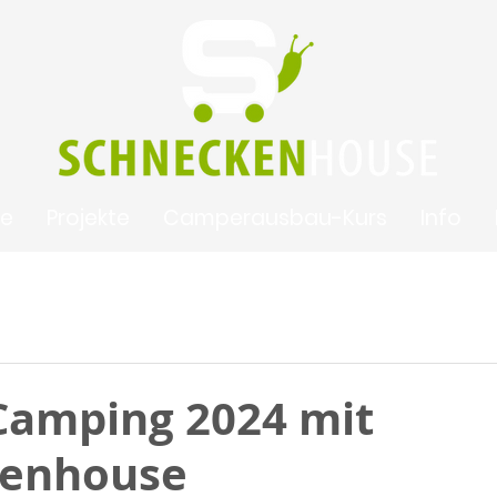
te
Projekte
Camperausbau-Kurs
Info
 Camping 2024 mit
kenhouse