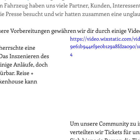
 Fahrzeug haben uns viele Partner, Kunden, Interessen
e Presse besucht und wir hatten zusammen eine unglaubl
sere Vorbereitungen gewähren wir dir durch einige Vide
https://video.wixstatic.com/vi
9e61b944ef9e0b129a8fd2a090/1
herrschte eine 
4
Das Inszenieren des 
inige Anläufe, doch 
ürbar. Reise + 
kenhouse kann 
Um unsere Community zu in
verteilten wir Tickets für un