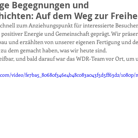
tige Begegnungen und 
ichten: Auf dem Weg zur Freihe
chnell zum Anziehungspunkt für interessierte Besucher,
ositiver Energie und Gemeinschaft geprägt. Wir präsent
au und erzählten von unserer eigenen Fertigung und de
 zu dem gemacht haben, was wir heute sind. 
reifbar, und bald darauf war das WDR-Team vor Ort, um 
ic.com/video/fe7ba5_80680f346e4b48c083a043f5d5ff63d2/1080p/