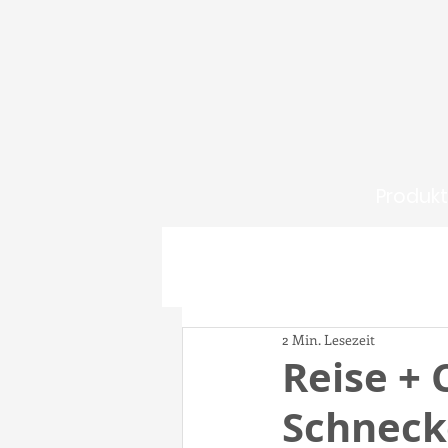
Produk
2 Min. Lesezeit
Reise +
Schnec