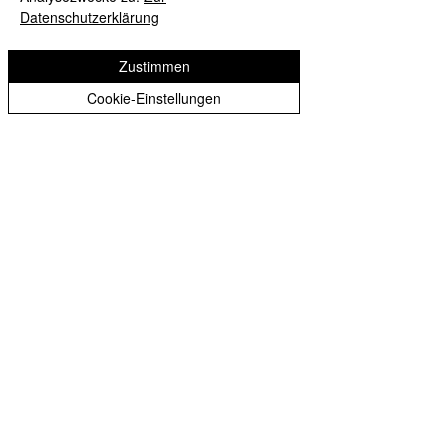
Hamburg
Datenschutzerklärung
Zustimmen
Cookie-Einstellungen
SERVICE
INFORMATIONEN
Kontakt / Hilfe​
Über uns
Karriere
Blog​
Widerrufsrecht
​Pressroom​
Zahlung und
Gutschein​
Versand
Impressum​
Datenschutz
Unsere AGB​​​
Verwendung von
Cookies