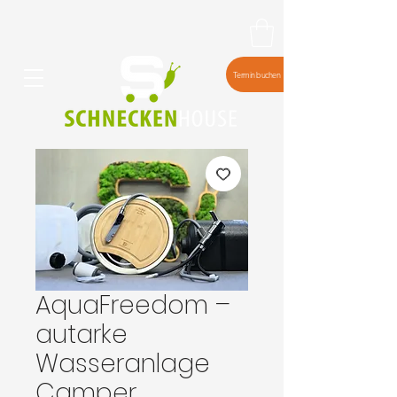
Termin buchen
AquaFreedom –
autarke
Wasseranlage
Camper