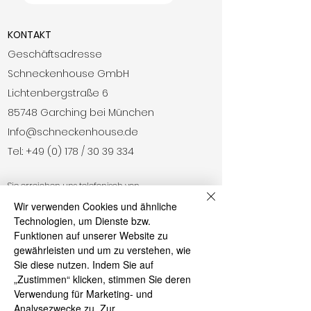
KONTAKT
Geschäftsadresse
Schneckenhouse GmbH
Lichtenbergstraße 6
85748 Garching bei München
Info@schneckenhouse.de
Tel.:
+49 (0) 178 /
30 39 334
Sie erreichen uns telefonisch von
09:00 Uhr - 18:00 Uhr (Mo - Fr)
Wir verwenden Cookies und ähnliche
Technologien, um Dienste bzw.
ServicePoints - JETZT auch in deiner Nähe
Funktionen auf unserer Website zu
Berlin
gewährleisten und um zu verstehen, wie
Dresden
Sie diese nutzen. Indem Sie auf
Essen
„Zustimmen“ klicken, stimmen Sie deren
Verwendung für Marketing- und
Frankfurt
Analysezwecke zu.
Zur