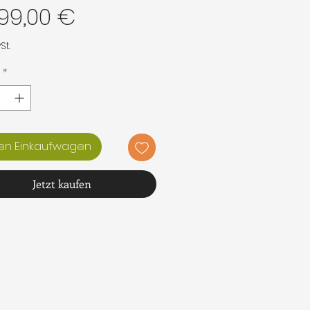
Preis
99,00 €
St.
*
den Einkaufwagen
Jetzt kaufen