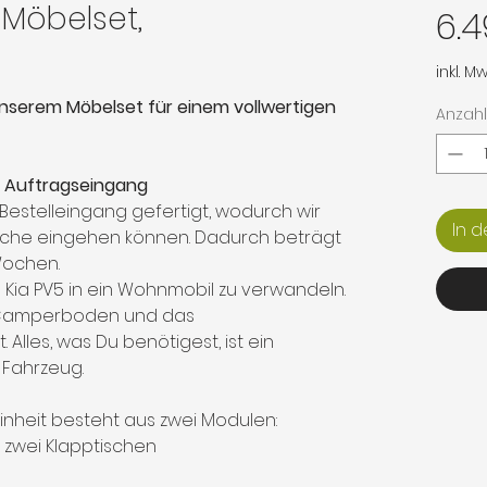
Möbelset,
6.4
inkl. Mw
unserem Möbelset für einem vollwertigen
Anzahl
h Auftragseingang
 Bestelleingang gefertigt, wodurch wir
In 
ünsche eingehen können. Dadurch beträgt
Wochen.
n Kia PV5 in ein Wohnmobil zu verwandeln.
 Camperboden und das
lles, was Du benötigest, ist ein
 Fahrzeug.
nheit besteht aus zwei Modulen:
 zwei Klapptischen