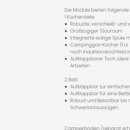
Die Module bieten folgende 
1. Küchenzeile
Robuste, verschleiß- und
Großzügiger Stauraum
Integrierte eckige Spüle
Campinggas-Kocher (Für 
noch Induktionskochfeld mö
Aufklappbarer Tisch, idea
Arbeiten
2. Bett
Aufklappbar zur einfache
Aufklappbar für eine Bettlieg
Robust und Belastbar bis m
Schwerlastauszügen
Camperboden (separat erhäl