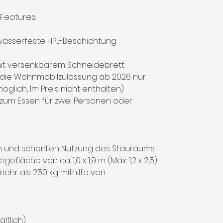
Features:
 wasserfeste HPL-Beschichtung
 mit versenkbarem Schneidebrett
die Wohnmobilzulassung ab 2026 nur
glich, Im Preis nicht enthalten)
l zum Essen für zwei Personen oder
n und schenllen Nutzung des Stauraums
efläche von ca. 1,0 x 1,9 m (Max.: 1,2 x 2,5)
ehr als 250 kg mithilfe von
tlich)