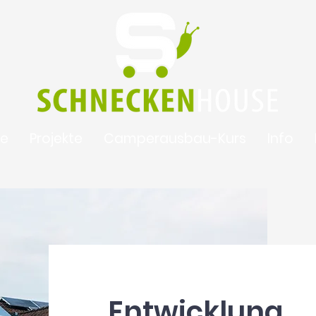
te
Projekte
Camperausbau-Kurs
Info
Entwicklung